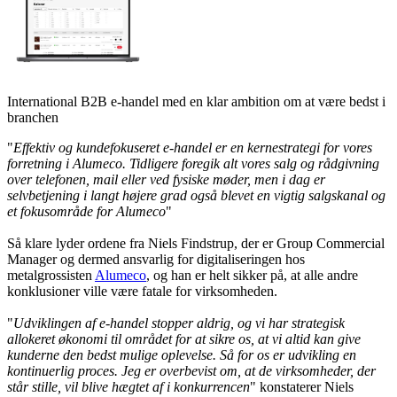
International B2B e-handel med en klar ambition om at være bedst i
branchen
"
Effektiv og kundefokuseret e-handel er en kernestrategi for vores
forretning i Alumeco. Tidligere foregik alt vores salg og rådgivning
over telefonen, mail eller ved fysiske møder, men i dag er
selvbetjening i langt højere grad også blevet en vigtig salgskanal og
et fokusområde for Alumeco
"
Så klare lyder ordene fra Niels Findstrup, der er Group Commercial
Manager og dermed ansvarlig for digitaliseringen hos
metalgrossisten
Alumeco
, og han er helt sikker på, at alle andre
konklusioner ville være fatale for virksomheden.
"
Udviklingen af e-handel stopper aldrig, og vi har strategisk
allokeret økonomi til området for at sikre os, at vi altid kan give
kunderne den bedst mulige oplevelse. Så for os er udvikling en
kontinuerlig proces. Jeg er overbevist om, at de virksomheder, der
står stille, vil blive hægtet af i konkurrencen
" konstaterer Niels