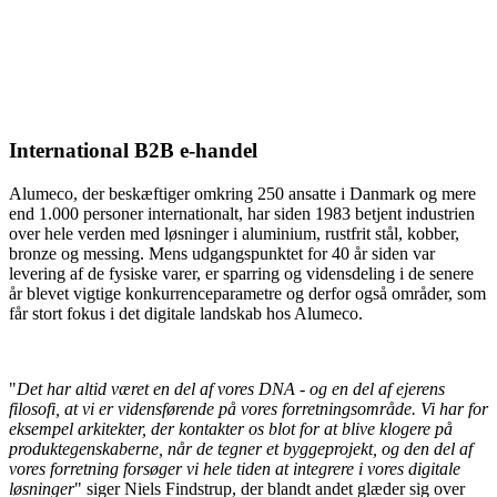
International B2B e-handel
Alumeco, der beskæftiger omkring 250 ansatte i Danmark og mere
end 1.000 personer internationalt, har siden 1983 betjent industrien
over hele verden med løsninger i aluminium, rustfrit stål, kobber,
bronze og messing. Mens udgangspunktet for 40 år siden var
levering af de fysiske varer, er sparring og vidensdeling i de senere
år blevet vigtige konkurrenceparametre og derfor også områder, som
får stort fokus i det digitale landskab hos Alumeco.
"
Det har altid været en del af vores DNA - og en del af ejerens
filosofi, at vi er vidensførende på vores forretningsområde. Vi har for
eksempel arkitekter, der kontakter os blot for at blive klogere på
produktegenskaberne, når de tegner et byggeprojekt, og den del af
vores forretning forsøger vi hele tiden at integrere i vores digitale
løsninger
" siger Niels Findstrup, der blandt andet glæder sig over