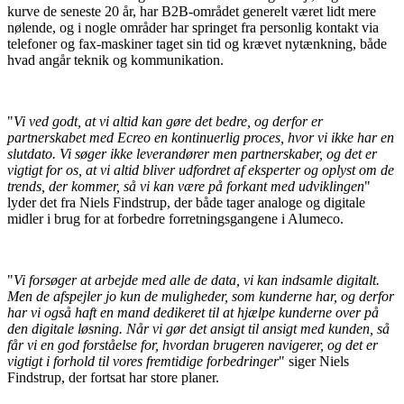
kurve de seneste 20 år, har B2B-området generelt været lidt mere
nølende, og i nogle områder har springet fra personlig kontakt via
telefoner og fax-maskiner taget sin tid
og krævet nytænkning, både
hvad angår teknik og kommunikation.
"
Vi ved godt, at vi altid kan gøre det bedre, og derfor er
partnerskabet med Ecreo en kontinuerlig proces, hvor vi ikke har en
slutdato. Vi søger ikke leverandører men partnerskaber, og det er
vigtigt for os, at vi altid bliver udfordret af eksperter og oplyst om de
trends, der kommer, så vi kan være på forkant med udviklingen
"
lyder det fra Niels Findstrup, der både tager analoge og digitale
midler i brug for at forbedre forretningsgangene i Alumeco.
"
Vi forsøger at arbejde med alle de data, vi kan indsamle digitalt.
Men de afspejler jo kun de muligheder, som kunderne har, og derfor
har vi også haft en mand dedikeret til at hjælpe kunderne over på
den digitale løsning. Når vi gør det ansigt til ansigt med kunden, så
får vi en god forståelse for, hvordan brugeren navigerer, og det er
vigtigt i forhold til vores fremtidige forbedringer
" siger Niels
Findstrup, der fortsat har store planer.