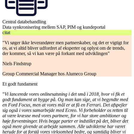
Central databehandling
Data synkronisering mellem SAP, PIM og kundeportal
citat
"Vi søger ikke leverandører men partnerskaber, og det er vigtigt for
os, at vi altid bliver udfordret af eksperter og oplyst om de trends,
der kommer, så vi kan være på forkant med udviklingen"
Niels Findstrup
Group Commercial Manager hos Alumeco Group
Et godt fundament
"
Vi lancerede vores onlinesatsning i det små i 2018, hvor vi fik et
godt fundament at bygge på. Og man kan sige, at vi begyndte med
en Ford Focus, men at vores mål er at få en Ferrari. Det afspejler
sig også i vores samarbejde med Ecreo. Vi forbeholder os retten til
at være kræsne med vores partnere, for vi har store ambitioner og
høje forventninger. Hvis begge parter er indstillet på det, bliver det
også mere givende at arbejde sammen. Alle udviklerne har været
herude for at forstå vores virksomhed bedre, og samtidig bliver vi