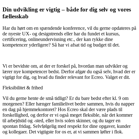
Din udvikling er vigtig – både for dig selv og vores
fællesskab
Har du hørt om en spændende konference, vil du gerne opdateres på
de nyeste UX- og designtrends eller har du fundet et kursus,
certificering, onlineundervisning etc., der kan rykke dine
kompetencer yderligere? Så har vi afsat tid og budget til det.
Vi er bevidste om, at der er forskel på, hvordan man udvikler og
lærer nye kompetencer bedst. Derfor afgør du også selv, hvad der er
vigtigt for dig, og hvad du finder relevant for Ecreo. Valget er dit.
Fleksibilitet & frihed
Vil du gerne hente de små tidligt? Er du bare bedst efter kl. 9 om
morgenen? Eller hænger familielivet bedre sammen, hvis du napper
en dag på hjemmekontoret? Hos Ecreo skal der være plads til
forskellighed, og derfor er vi også meget fleksible, når det kommer
til arbejdstid og -sted, eller hvis solen skinner, og du tager en
spontan fridag. Selvfølgelig med respekt for dine opgaver, kunder
og kollegaer. Det vigtigste for os er, at vi sammen løfter i flok.