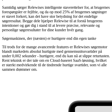
Samtidig sørger Relewises intelligente staverettelser for, at brugernes
forespørgsler er fejlfrie, og da op mod 25% af brugernes søgninger
er stavet forkert, kan det have stor betydning for det endelige
søgeresultat. Begge dele hjælper Relewise til at forstå brugerens
intentioner og gør dig i stand til at levere præcise, relevante og
personlige søgeresultater for dine kunder hvér gang.
Søgemaskinen, der (næsten) er hurtigere end din egen tanke
Til trods for de mange avancerede features er Relewises søgemotor
blandt markedets absolut hurtigste med gennemsnitssvartider på
under 0,002 sekunder - hurtigere, end du kan nå at slippe returtasten.
Rent teknisk er der tale om en Cloud-baseret SaaS-løsning, hvilket
er stærkt medvirkende til de tindrende hurtige svartider, som vi alle
sammen drømmer om.