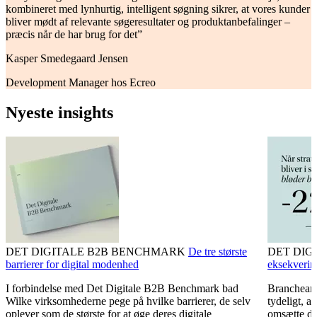
kombineret med lynhurtig, intelligent søgning sikrer, at vores kunder
bliver mødt af relevante søgeresultater og produktanbefalinger –
præcis når de har brug for det”
Kasper Smedegaard Jensen
Development Manager hos Ecreo
Nyeste insights
DET DIGITALE B2B BENCHMARK
De tre største
DET DIG
barrierer for digital modenhed
eksekverin
I forbindelse med Det Digitale B2B Benchmark bad
Brancheana
Wilke virksomhederne pege på hvilke barrierer, de selv
tydeligt, a
oplever som de største for at øge deres digitale
omsætte der