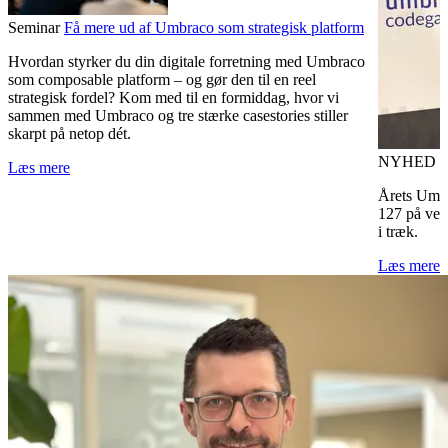
Seminar
Få mere ud af Umbraco som strategisk platform
Hvordan styrker du din digitale forretning med Umbraco
som composable platform – og gør den til en reel
strategisk fordel? Kom med til en formiddag, hvor vi
sammen med Umbraco og tre stærke casestories stiller
skarpt på netop dét.
NYHED
U
Læs mere
Årets Umbr
127 på ver
i træk.
Læs mere