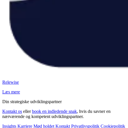
Relewise
Læs mere
Din strategiske udviklingspartner
Kontakt os
eller
book en indledende snak
, hvis du savner en
nærværende og kompetent udviklingspartner.
Insights
Karriere
Mød holdet
Kontakt
Privatlivspolitik
Cookiepolitik