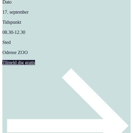
Dato
17. september
Tidspunkt
08.30-12.30
Sted
Odense ZOO
Tilmeld dig gratis