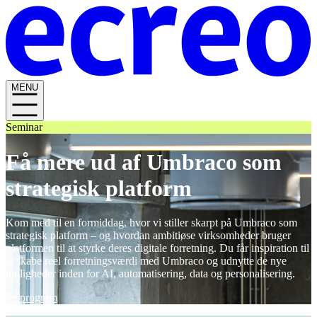
MENU
Seminar
Få mere ud af Umbraco som
strategisk platform
Kom med til en formiddag, hvor vi stiller skarpt på Umbraco som
strategisk platform – og hvordan ambitiøse virksomheder bruger
platformen til at styrke deres digitale forretning. Du får inspiration til
at skabe reel forretningsværdi med Umbraco og udnytte de nye
muligheder inden for AI, automatisering, data og personalisering.
Se program