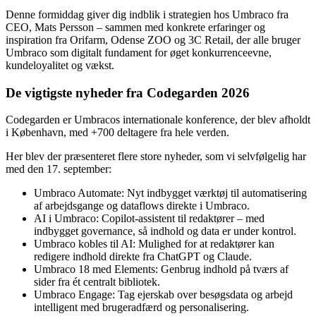
Denne formiddag giver dig indblik i strategien hos Umbraco fra
CEO, Mats Persson – sammen med konkrete erfaringer og
inspiration fra Orifarm, Odense ZOO og 3C Retail, der alle bruger
Umbraco som digitalt fundament for øget konkurrenceevne,
kundeloyalitet og vækst.
De vigtigste nyheder fra Codegarden 2026
Codegarden er Umbracos internationale konference, der blev afholdt
i København, med +700 deltagere fra hele verden.
Her blev der præsenteret flere store nyheder, som vi selvfølgelig har
med den 17. september:
Umbraco Automate:
Nyt indbygget værktøj til automatisering
af arbejdsgange og dataflows direkte i Umbraco
.
AI i Umbraco: Copilot-assistent til redaktører – med
indbygget governance, så indhold og data er under kontrol.
Umbraco kobles til AI: Mulighed for at redaktører kan
redigere indhold direkte fra ChatGPT og Claude
.
Umbraco 18 med Elements: Genbrug indhold på tværs af
sider fra ét centralt bibliotek.
Umbraco Engage: Tag ejerskab over besøgsdata og arbejd
intelligent med brugeradfærd og personalisering.