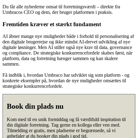
Du får alle nyhederne omsat til forretningsværdi – direkte fra
Umbracos CEO og dem, der bruger platformen i praksis.
Fremtiden kræver et stærkt fundament
AI åbner mange nye muligheder både i forhold til personalisering af
den digitale brugerrejse og ikke mindst AI-drevet udvikling af nye
digitale løsninger. Men AI stiller også nye krav til data, governance
og compliance. De strategiske konkurrencefordele skabes først, når
platform, data og forretning hænger sammen og kan skalere
sammen.
Få indblik i, hvordan Umbraco har udviklet sig som platform - og
konkrete eksempler på, hvordan de nye muligheder omsættes til
strategiske konkurrencefordele.
Book din plads nu
Kom med til en unik formiddag og få værdifuld inspiration til
din digitale forretning. Tag gerne en kollega eller ven med.
Tilmelding er gratis, men pladserne er begrænsede, så vi
anbefaler at du booker din plads i god tid.