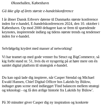
Øksnehallen, København
Gå ikke glip af årets største e-handelskonference
I år åbner Dansk Erhverv dørene til Danmarks største konference
inden for e-handel, E-handelskonferencen 2024, den 10. oktober i
København. Op mod 2000 deltagere kan se frem til spændende
keynotes, inspirerende indlæg og tidens største trends og tendenser
inden for e-handel.
Selvfølgelig krydret med masser af networking!
Vi har teamet op med gode venner fra Struct og BigCommerce, så
kig forbi stand nr. 51, hvis du er nysgerrig på at høre mere om én
samlet digital platform til strategisk e-handel.
Du kan også lade dig inspirere, når Casper Stendal og Michael
Ewald Hansen, Chief Digital Officer hos Lakrids by Bülow,
indtager grøn scene med indlægget 'Find balancen mellem strategi
og teknologi - og få den ærlige historie fra Lakrids by Bülow'.
På 30 minutter giver Casper dig ny inspiration og konkrete