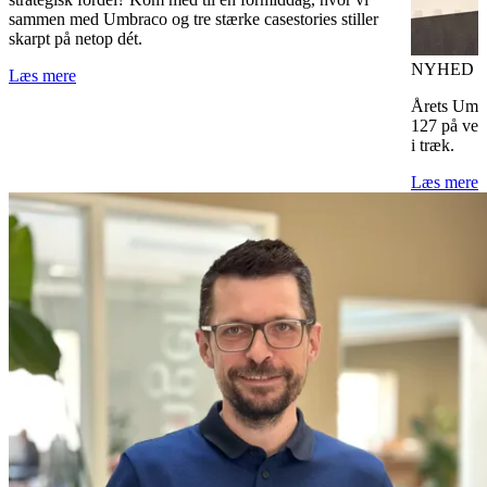
sammen med Umbraco og tre stærke casestories stiller
skarpt på netop dét.
NYHED
U
Læs mere
Årets Umbr
127 på ver
i træk.
Læs mere