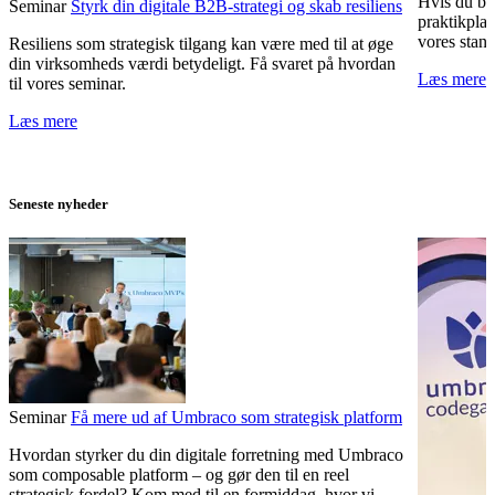
Hvis du br
Seminar
Styrk din digitale B2B-strategi og skab resiliens
praktikplad
vores stan
Resiliens som strategisk tilgang kan være med til at øge
din virksomheds værdi betydeligt. Få svaret på hvordan
Læs mere
til vores seminar.
Læs mere
Seneste nyheder
Seminar
Få mere ud af Umbraco som strategisk platform
Hvordan styrker du din digitale forretning med Umbraco
som composable platform – og gør den til en reel
strategisk fordel? Kom med til en formiddag, hvor vi