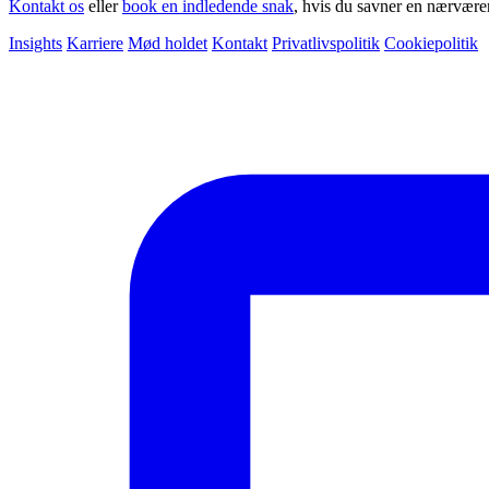
Kontakt os
eller
book en indledende snak
, hvis du savner en nærvære
Insights
Karriere
Mød holdet
Kontakt
Privatlivspolitik
Cookiepolitik