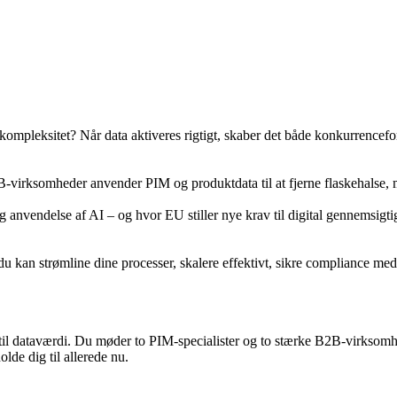
 kompleksitet? Når data aktiveres rigtigt, skaber det både konkurrencefo
B-virksomheder anvender PIM og produktdata til at fjerne flaskehalse,
 anvendelse af AI – og hvor EU stiller nye krav til digital gennemsigtigh
u kan strømline dine processer, skalere effektivt, sikre compliance med
til dataværdi. Du møder to PIM-specialister og to stærke B2B-virksomhede
lde dig til allerede nu.