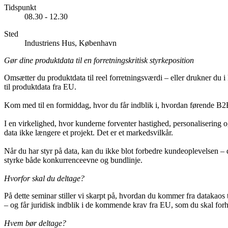
Tidspunkt
08.30 - 12.30
Sted
Industriens Hus, København
Gør dine produktdata til en forretningskritisk styrkeposition
Omsætter du produktdata til reel forretningsværdi – eller drukner du i
til produktdata fra EU.
Kom med til en formiddag, hvor du får indblik i, hvordan førende B2
I en virkelighed, hvor kunderne forventer hastighed, personalisering og
data ikke længere et projekt. Det er et markedsvilkår.
Når du har styr på data, kan du ikke blot forbedre kundeoplevelsen – d
styrke både konkurrenceevne og bundlinje.
Hvorfor skal du deltage?
På dette seminar stiller vi skarpt på, hvordan du kommer fra datakaos 
– og får juridisk indblik i de kommende krav fra EU, som du skal forho
Hvem bør deltage?