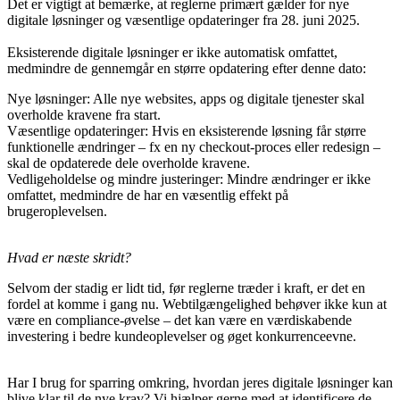
Det er vigtigt at bemærke, at reglerne primært gælder for nye
digitale løsninger og væsentlige opdateringer fra 28. juni 2025.
Eksisterende digitale løsninger er ikke automatisk omfattet,
medmindre de gennemgår en større opdatering efter denne dato:
Nye løsninger: Alle nye websites, apps og digitale tjenester skal
overholde kravene fra start.
Væsentlige opdateringer: Hvis en eksisterende løsning får større
funktionelle ændringer – fx en ny checkout-proces eller redesign –
skal de opdaterede dele overholde kravene.
Vedligeholdelse og mindre justeringer: Mindre ændringer er ikke
omfattet, medmindre de har en væsentlig effekt på
brugeroplevelsen.
Hvad er næste skridt?
Selvom der stadig er lidt tid, før reglerne træder i kraft, er det en
fordel at komme i gang nu. Webtilgængelighed behøver ikke kun at
være en compliance-øvelse – det kan være en værdiskabende
investering i bedre kundeoplevelser og øget konkurrenceevne.
Har I brug for sparring omkring, hvordan jeres digitale løsninger kan
blive klar til de nye krav? Vi hjælper gerne med at identificere de