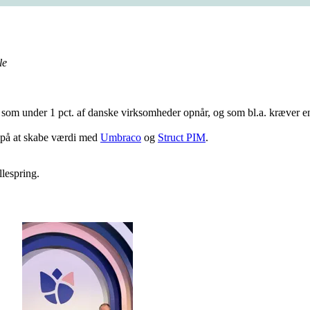
lle
, som under 1 pct. af danske virksomheder opnår, og som bl.a. kræver
s på at skabe værdi med
Umbraco
og
Struct PIM
.
llespring.