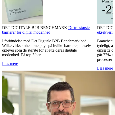
DET DIGITALE B2B BENCHMARK
De tre største
DET DIG
barrierer for digital modenhed
eksekverin
I forbindelse med Det Digitale B2B Benchmark bad
Brancheana
Wilke virksomhederne pege på hvilke barrierer, de selv
tydeligt, a
oplever som de største for at øge deres digitale
omsætte der
modenhed. Få top 3 her.
går 22% ti
processer 
Læs mere
Læs mere